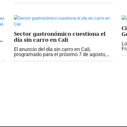
acompañar la jornada de posesión
presidencial en la capital del Valle del
Cauca. La llegada de este grupo
especializado busca...
C
Sector gastronómico cuestiona el
G
ro
día sin carro en Cali
Lo
en
Fr
El anuncio del día sin carro en Cali,
pe
programado para el próximo 7 de agosto,
te
provocó la reacción de la Asociación
se
Gastronómica de Colombia, que manifestó
pr
su preocupación por los efectos que la
medida...