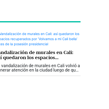
andalización de murales en Cali:
sí quedaron los espacios
ecuperados por ‘Volvamos a mi
 vandalización de murales en Cali volvió a
li bella’ antes de la posesión
nerar atención en la ciudad luego de que,
residencial
rante la madrugada de este jueves 6 de
osto, varias personas realizaran pintadas
n aerosol sobre los muros...