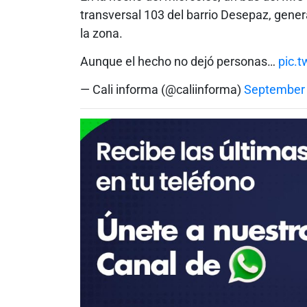
transversal 103 del barrio Desepaz, gene
la zona.
Aunque el hecho no dejó personas…
pic.
— Cali informa (@caliinforma)
September 