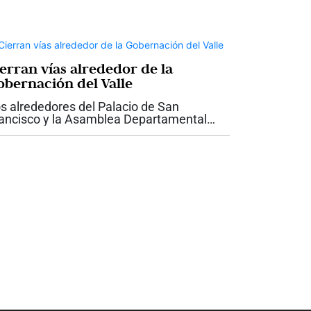
ierran vías alrededor de la
obernación del Valle
s alrededores del Palacio de San
ancisco y la Asamblea Departamental
rmanecerán con cierres viales
mporales como parte del dispositivo de
guridad dispuesto para la posesión
esidencial de Abelardo...