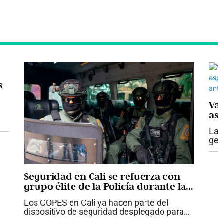
s
V
a
r
s
La
Ca
ge
p
.
du
ag
co
Seguridad en Cali se refuerza con
grupo élite de la Policía durante la
posesión presidencial
Los COPES en Cali ya hacen parte del
dispositivo de seguridad desplegado para