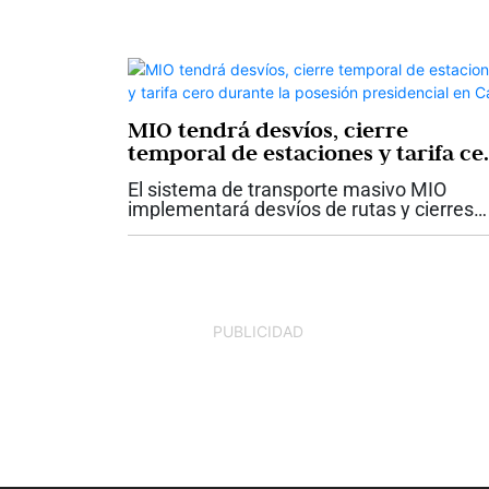
MIO tendrá desvíos, cierre
temporal de estaciones y tarifa ce
durante la posesión presidencial 
El sistema de transporte masivo MIO
Cali
implementará desvíos de rutas y cierres
temporales de estaciones debido a las
medidas de movilidad y los protocolos de
seguridad establecidos para los actos de
posesión...
PUBLICIDAD