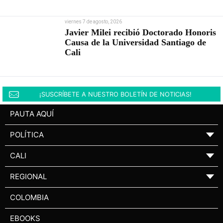
viernes 7 de agosto, 2026
Javier Milei recibió Doctorado Honoris
Causa de la Universidad Santiago de
Cali
¡SUSCRÍBETE A NUESTRO BOLETÍN DE NOTICIAS!
PAUTA AQUÍ
POLÍTICA
▼
CALI
▼
REGIONAL
▼
COLOMBIA
EBOOKS