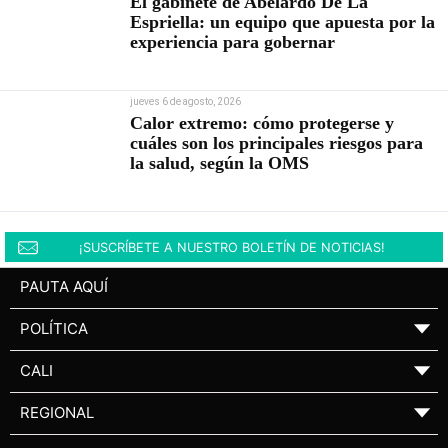
El gabinete de Abelardo De La
Espriella: un equipo que apuesta por la
experiencia para gobernar
jueves 6 de agosto, 2026
Calor extremo: cómo protegerse y
cuáles son los principales riesgos para
la salud, según la OMS
¡SUSCRÍBETE A NUESTRO BOLETÍN DE NOTICIAS!
PAUTA AQUÍ
POLÍTICA
▼
CALI
▼
REGIONAL
▼