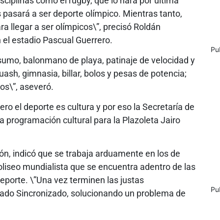
sciplinas como el rugby, que lo hará por última
s pasará a ser deporte olímpico. Mientras tanto,
a llegar a ser olímpicos\”, precisó Roldán
 el estadio Pascual Guerrero.
Pu
umo, balonmano de playa, patinaje de velocidad y
uash, gimnasia, billar, bolos y pesas de potencia;
os\”, aseveró.
ro el deporte es cultura y por eso la Secretaría de
 programación cultural para la Plazoleta Jairo
ión, indicó que se trabaja arduamente en los de
coliseo mundialista que se encuentra adentro de las
Deporte. \”Una vez terminen las justas
Pu
Nado Sincronizado, solucionando un problema de