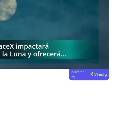
powered
by