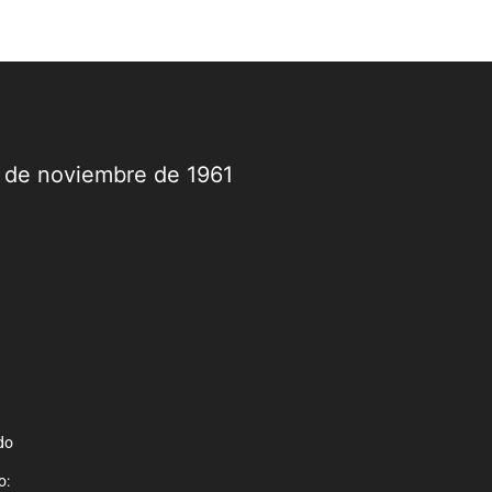
9 de noviembre de 1961
do
o: