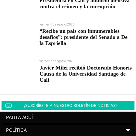
Presidencia en Cali y anunció ofensiva
contra el crimen y la corrupción
viernes 7 de agosto, 2026
“Recibe un país con innumerables
desafíos”: presidente del Senado a De
la Espriella
viernes 7 de agosto, 2026
Javier Milei recibió Doctorado Honoris
Causa de la Universidad Santiago de
Cali
¡SUSCRÍBETE A NUESTRO BOLETÍN DE NOTICIAS!
PAUTA AQUÍ
POLÍTICA
▼