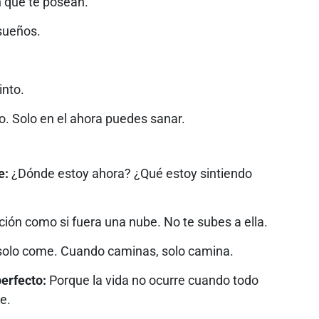
n que te posean.
 sueños.
into.
. Solo en el ahora puedes sanar.
e:
¿Dónde estoy ahora? ¿Qué estoy sintiendo
ón como si fuera una nube. No te subes a ella.
olo come. Cuando caminas, solo camina.
erfecto:
Porque la vida no ocurre cuando todo
e.