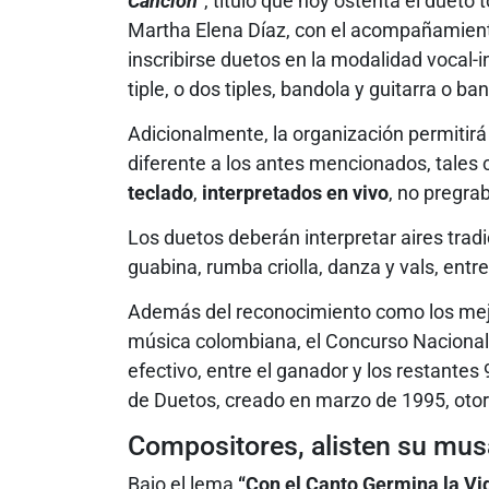
Canción”
, título que hoy ostenta el duet
Martha Elena Díaz, con el acompañamiento 
inscribirse duetos en la modalidad vocal
tiple, o dos tiples, bandola y guitarra o ban
Adicionalmente, la organización permiti
diferente a los antes mencionados, tale
teclado
,
interpretados en vivo
, no pregra
Los duetos deberán interpretar aires tradi
guabina, rumba criolla, danza y vals, entre
Además del reconocimiento como los mejo
música colombiana, el Concurso Nacional
efectivo, entre el ganador y los restantes 
de Duetos, creado en marzo de 1995, otor
Compositores, alisten su mus
Bajo el lema
“Con el Canto Germina la Vi