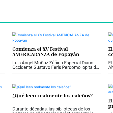
Comienza el XV Festival
E
AMERICADANZA de Popayán
c
Ca
Luis Ángel Muñoz Zúñiga Especial Diario
El
Occidente Gustavo Feris Perdomo, opita de
Ál
nacimiento y payanés por adopción, muy
dé
joven abandonó su carrera de ingeniería
qu
para acatar su vocación...
en
¿Qué leen realmente los caleños?
E
p
Durante décadas, las bibliotecas de los
a?
C