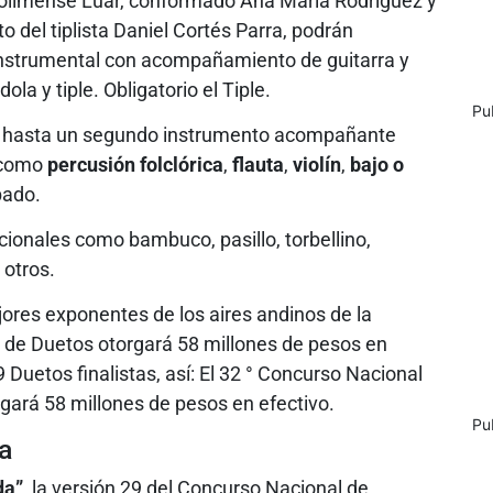
o tolimense Luar, conformado Ana María Rodríguez y
del tiplista Daniel Cortés Parra, podrán
-instrumental con acompañamiento de guitarra y
dola y tiple. Obligatorio el Tiple.
Pu
rá hasta un segundo instrumento acompañante
s como
percusión
folclórica
,
flauta
,
violín
,
bajo
o
bado.
cionales como bambuco, pasillo, torbellino,
 otros.
res exponentes de los aires andinos de la
 de Duetos otorgará 58 millones de pesos en
9 Duetos finalistas, así: El 32 ° Concurso Nacional
gará 58 millones de pesos en efectivo.
Pu
a
da”
, la versión 29 del Concurso Nacional de