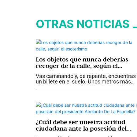
OTRAS NOTICIAS
Los objetos que nunca deberías
recoger de la calle, según el
esoterismo
Vas caminando y, de repente, encuentras
un billete en el suelo. Unos metros más
adelante aparece una cadena de oro
aparentemente abandonada. En otra
ocasión ves una muñeca antigua en
perfecto estado...
¿Cuál debe ser nuestra actitud
ciudadana ante la posesión del
presidente Abelardo De La Espriell