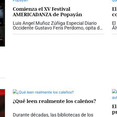
Comienza el XV Festival
E
AMERICADANZA de Popayán
c
Ca
Luis Ángel Muñoz Zúñiga Especial Diario
El
Occidente Gustavo Feris Perdomo, opita de
Ál
nacimiento y payanés por adopción, muy
dé
joven abandonó su carrera de ingeniería
qu
para acatar su vocación...
en
¿Qué leen realmente los caleños?
E
p
Durante décadas, las bibliotecas de los