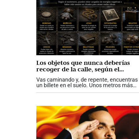
Los objetos que nunca deberías
recoger de la calle, según el
esoterismo
Vas caminando y, de repente, encuentras
un billete en el suelo. Unos metros más
adelante aparece una cadena de oro
aparentemente abandonada. En otra
ocasión ves una muñeca antigua en
perfecto estado...