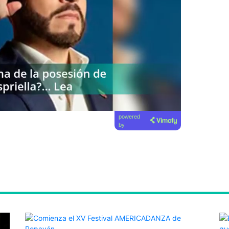
powered
by