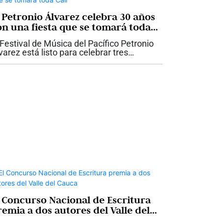
l Petronio Álvarez celebra 30 años
on una fiesta que se tomará toda
li
 Festival de Música del Pacífico Petronio
varez está listo para celebrar tres
cadas de historia con una programación
e promete convertir nuevamente a Cali
 la gran Casa Grande del...
l Concurso Nacional de Escritura
remia a dos autores del Valle del