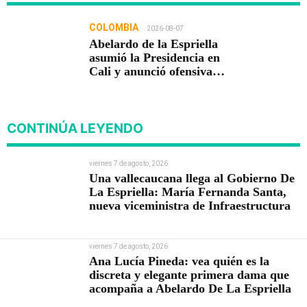
COLOMBIA
2026-08-07
Abelardo de la Espriella
asumió la Presidencia en
Cali y anunció ofensiva
contra el crimen y la
corrupción
CONTINÚA LEYENDO
viernes 7 de agosto, 2026
Una vallecaucana llega al Gobierno De
La Espriella: María Fernanda Santa,
nueva viceministra de Infraestructura
viernes 7 de agosto, 2026
Ana Lucía Pineda: vea quién es la
discreta y elegante primera dama que
acompaña a Abelardo De La Espriella