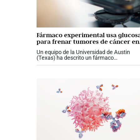
Fármaco experimental usa glucos
para frenar tumores de cáncer en
ratones
Un equipo de la Universidad de Austin
(Texas) ha descrito un fármaco
experimental que obliga a las células
tumorales a consumir más glucosa
mientras bloquea su reserva energética, l
grasa, lo que provoca...