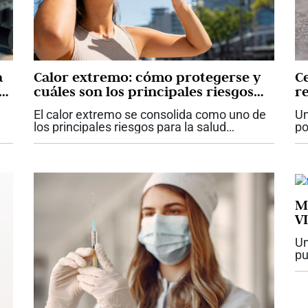
a
Calor extremo: cómo protegerse y
C
cuáles son los principales riesgos
r
para la salud, según la OMS
El calor extremo se consolida como uno de
Un
los principales riesgos para la salud
po
asociados al cambio climático. La
di
Organización Mundial de la Salud (OMS)
ce
a
advirtió que el incremento en la
ra
frecuencia,...
M
V
Un
pu
In
mi
VI