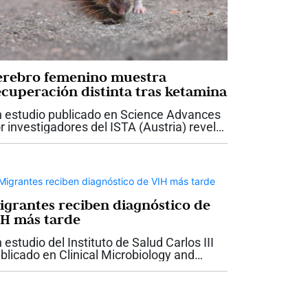
erebro femenino muestra
ecuperación distinta tras ketamina
 estudio publicado en Science Advances
r investigadores del ISTA (Austria) revela
ferencias sexuales en la recuperación
rebral tras la anestesia con ketamina en
tones. Tras administrar el...
igrantes reciben diagnóstico de
IH más tarde
 estudio del Instituto de Salud Carlos III
blicado en Clinical Microbiology and
fection encuentra que las personas
grantes en España son diagnosticadas de
H con mayor retraso y en estadios más...