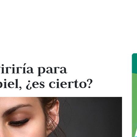
riría para
iel, ¿es cierto?