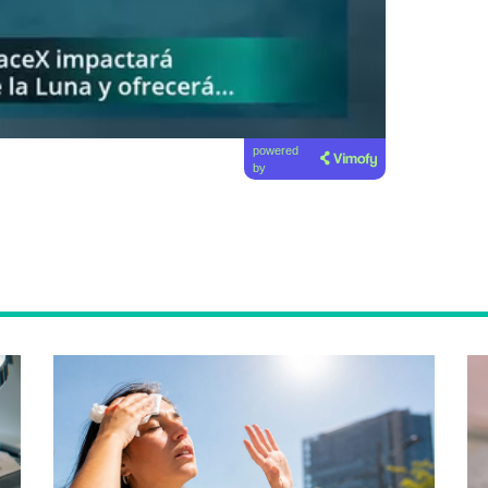
powered
by