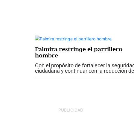
Palmira restringe el parrillero
hombre
Con el propósito de fortalecer la segurida
ciudadana y continuar con la reducción d
los índices de criminalidad, el alcalde de
Palmira, Víctor Manuel Ramos Vergara,
firmó el Decreto No. 142, mediante el...
PUBLICIDAD