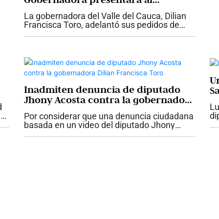
Presidente Abelardo De La Espriella
La gobernadora del Valle del Cauca, Dilian
con proyectos claves para el Valle
Francisca Toro, adelantó sus pedidos de
Navidad y le presentará una carta del Niño
Dios al presidente Abelardo De La Espriella,
con las necesidades urgentes de la...
U
Inadmiten denuncia de diputado
S
Jhony Acosta contra la gobernadora
d
Lu
Dilian Francisca Toro
e
di
Por considerar que una denuncia ciudadana
en
basada en un video del diputado Jhony
go
Acosta “no tenía fundamento”, la Fiscalía
pi
delegada ante la Corte Suprema de Justicia
inadmitió dicha denuncia. Esta es...