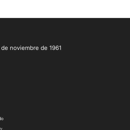
9 de noviembre de 1961
do
o: