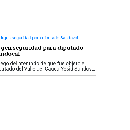
rgen seguridad para diputado
andoval
ego del atentado de que fue objeto el
putado del Valle del Cauca Yesid Sandoval
 la antigua vía entre Cali y Yumbo, la
bernadora del Valle, Dilian Francisca Toro
dió garantías de seguridad para el...