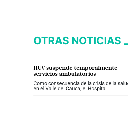
OTRAS NOTICIAS
HUV suspende temporalmente
servicios ambulatorios
Como consecuencia de la crisis de la salu
en el Valle del Cauca, el Hospital
Universitario del Valle anunció la
suspensión temporal de los servicios
ambulatorios contratados y de las nuevas
atenciones para...