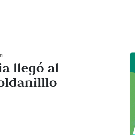
ón
a llegó al
ldanilllo