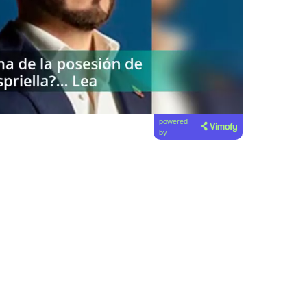
powered
by