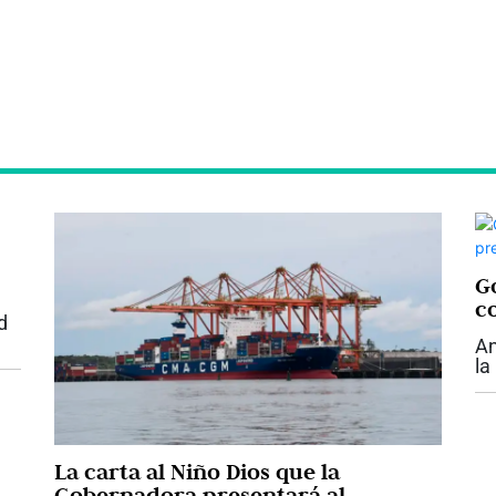
Go
c
d
An
la
su
ar
De
La carta al Niño Dios que la
Gobernadora presentará al