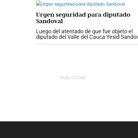
Urgen seguridad para diputado
Sandoval
Luego del atentado de que fue objeto el
diputado del Valle del Cauca Yesid Sando
en la antigua vía entre Cali y Yumbo, la
gobernadora del Valle, Dilian Francisca To
pidió garantías de seguridad para el...
PUBLICIDAD