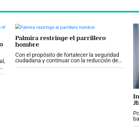
Palmira restringe el parrillero
jo
hombre
Con el propósito de fortalecer la seguridad
ciudadana y continuar con la reducción de
al,
los índices de criminalidad, el alcalde de
Palmira, Víctor Manuel Ramos Vergara,
firmó el Decreto No. 142, mediante el...
rdo
I
J
D
Po
ba
Ac
de
in