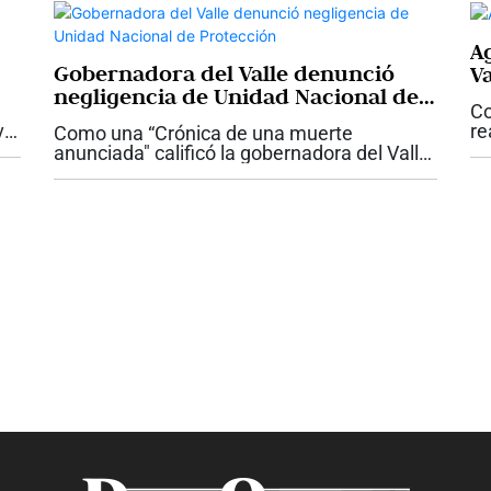
Ag
Gobernadora del Valle denunció
Va
negligencia de Unidad Nacional de
Co
Protección
val
re
Como una “Crónica de una muerte
Va
anunciada" calificó la gobernadora del Valle,
ro
mi
Dilian Francisca Toro el crimen del
de
gobernador indígena Julián Gutiérrez, quien
fue asesinado este fin de semana en un...