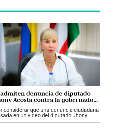
nadmiten denuncia de diputado
hony Acosta contra la gobernadora
ilian Francisca Toro
r considerar que una denuncia ciudadana
sada en un video del diputado Jhony
osta “no tenía fundamento”, la Fiscalía
legada ante la Corte Suprema de Justicia
admitió dicha denuncia. Esta es...