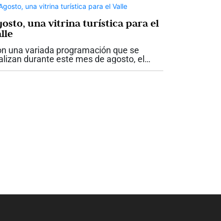
osto, una vitrina turística para el
lle
n una variada programación que se
alizan durante este mes de agosto, el
lle del Cauca espera recibir a más de 300
l visitantes. Durante este mes, además
 la posesión del presidente Abelardo de...