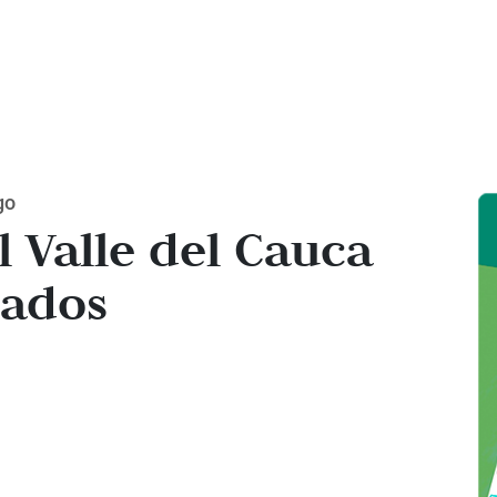
go
l Valle del Cauca
iados