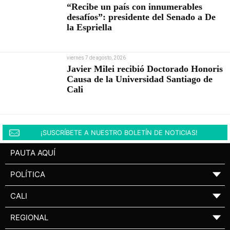
“Recibe un país con innumerables
desafíos”: presidente del Senado a De
la Espriella
viernes 7 de agosto, 2026
Javier Milei recibió Doctorado Honoris
Causa de la Universidad Santiago de
Cali
¡SUSCRÍBETE A NUESTRO BOLETÍN DE NOTICIAS!
PAUTA AQUÍ
POLÍTICA
▼
CALI
▼
REGIONAL
▼