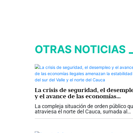
OTRAS NOTICIAS
La crisis de seguridad, el desempl
y el avance de las economías
ilegales amenazan la estabilidad d
La compleja situación de orden público q
sur del Valle y el norte del Cauca
atraviesa el norte del Cauca, sumada al
aumento del desempleo, el fortalecimien
de las economías ilegales y la incertidum
que enfrenta el sector empresarial,...