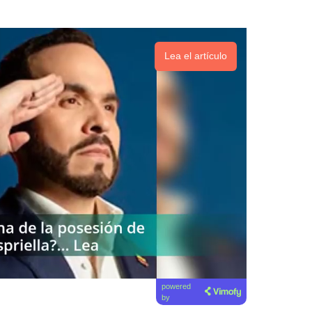
Lea el artículo
powered
by