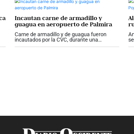
ca
Incautan carne de armadillo y
A
guagua en aeropuerto de Palmira
r
Carne de armadillo y de guagua fueron
An
incautados por la CVC, durante una
se
,
inspección a equipajes de un vuelo
de
e
procedente de Bahía Solano, Chocó. La
ca
..
autoridad ambiental informó que halló 2.5
ag
kilogramos de...