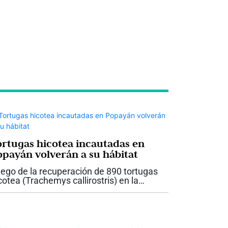
ortugas hicotea incautadas en
opayán volverán a su hábitat
ego de la recuperación de 890 tortugas
cotea (Trachemys callirostris) en la
rminal de Transportes de Popayán
alizada por personal de la Corporación
tónoma Regional del Cauca CRC y la
licía,...