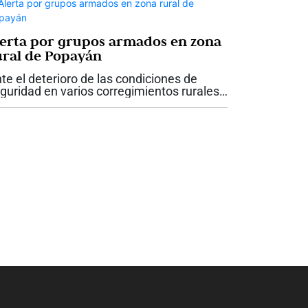
lerta por grupos armados en zona
ural de Popayán
te el deterioro de las condiciones de
guridad en varios corregimientos rurales
 Popayán, la Personería de la capital
ucana advirtió que la situación podría
ravarse en esta región y cuestionó...