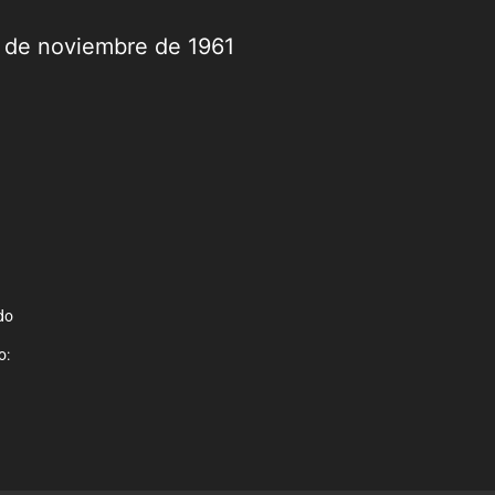
9 de noviembre de 1961
do
o: