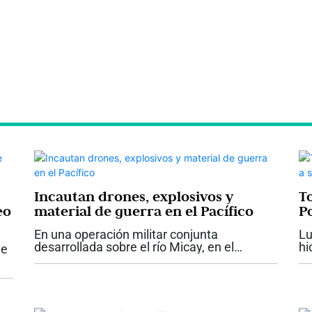
Incautan drones, explosivos y
T
eo
material de guerra en el Pacífico
P
En una operación militar conjunta
Lu
el
desarrollada sobre el río Micay, en el
hi
ue
departamento del Cauca, la Armada de
Te
Colombia reportó la ubicación e inutilización
re
to
de dos depósitos ilegales que pertenecerían
Au
bre
al...
Po