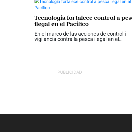
Tecnología fortalece control a pes
ilegal en el Pacífico
En el marco de las acciones de control i
vigilancia contra la pesca ilegal en el
Pacífico Este tropical, durante el año 2026
el Centro de Monitoreo y Conocimiento d
Áreas Marinas Protegidas (CMC) Yubarta.
PUBLICIDAD