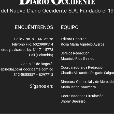
a del Nuevo Diario Occidente S.A. Fundado el 1
ENCUÉNTRENOS
EQUIPO
Calle 7 No. 8 – 44 Centro
Editora General:
Teléfono Fijo: 6023989514
Rosa María Agudelo Ayerbe
ictos y avisos de ley: 3117115778
Jefe de Redacción:
Cali (Colombia)
Mauricio Ríos Giraldo
Santa Fé de Bogotá:
Coordinadora de Redacción:
epineda@diariooccidente.com.co
Claudia Alexandra Delgado Salga
312-5855537 – 8297713
Directora Comercial y de Mercade
Síganos en:
Maria Isabel Saavedra
Coordinador de Circulación:
Jhony Guerrero