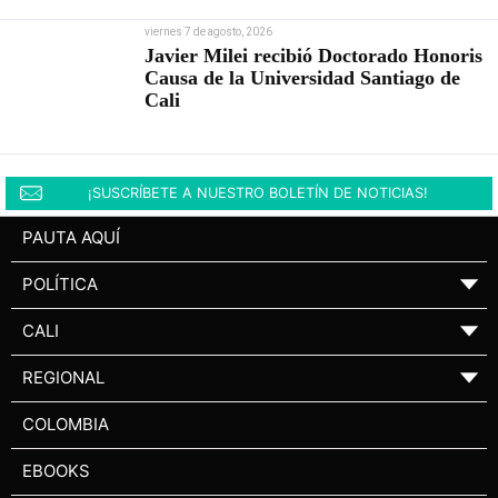
viernes 7 de agosto, 2026
Javier Milei recibió Doctorado Honoris
Causa de la Universidad Santiago de
Cali
¡SUSCRÍBETE A NUESTRO BOLETÍN DE NOTICIAS!
PAUTA AQUÍ
POLÍTICA
▼
CALI
▼
REGIONAL
▼
COLOMBIA
EBOOKS