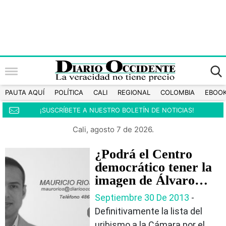
PAUTA AQUÍ
POLÍTICA
CALI
REGIONAL
COLOMBIA
EBOO
¡SUSCRÍBETE A NUESTRO BOLETÍN DE NOTICIAS!
Cali, agosto 7 de 2026.
¿Podrá el Centro
democrático tener la
imagen de Álvaro
Uribe en su logo?
Septiembre 30 De 2013
‐
Definitivamente la lista del
uribismo a la Cámara por el