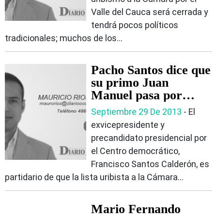
Valle del Cauca será cerrada y
tendrá pocos políticos
tradicionales; muchos de los...
Pacho Santos dice que
su primo Juan
Manuel pasa por
encima del que sea
Septiembre 29 De 2013
‐ El
para lograr sus
exvicepresidente y
objetivos
precandidato presidencial por
el Centro democrático,
Francisco Santos Calderón, es
partidario de que la lista uribista a la Cámara...
Mario Fernando