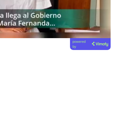
powered
by