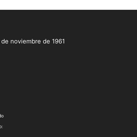
9 de noviembre de 1961
do
o: