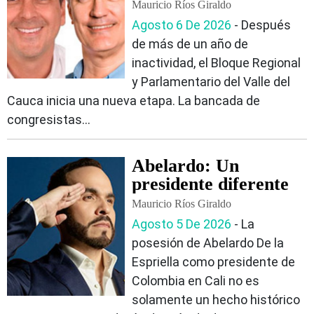
Christian Garcés
Mauricio Ríos Giraldo
como presidente
Agosto 6 De 2026
‐ Después
de más de un año de
inactividad, el Bloque Regional
y Parlamentario del Valle del
Cauca inicia una nueva etapa. La bancada de
congresistas...
Abelardo: Un
presidente diferente
Mauricio Ríos Giraldo
Agosto 5 De 2026
‐ La
posesión de Abelardo De la
Espriella como presidente de
Colombia en Cali no es
solamente un hecho histórico