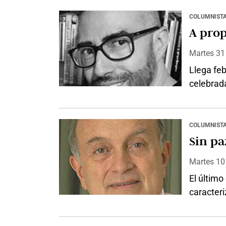
hispanome
en ser co
COLUMNIST
directam
A prop
novelas 
Martes 3
Llega feb
celebrada
importac
bienveni
febrero 
COLUMNIST
sola idea
Sin paz
imágenes
Martes 1
El último
caracteri
medios no
resaltaba