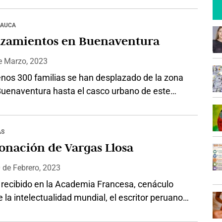
umbre muy arraigada entre los creyentes
s y muchos de ellos ven esta decisión como un
CAUCA
 se han hecho esperar las críticas de muchos
azamientos en Buenaventura
….
e
Marzo, 2023
enos 300 familias se han desplazado de la zona
 Buenaventura hasta el casco urbano de este
 debido a los enfrentamientos entre grupos
egales por el control territorial. Así lo dio a
a Defensoría del Pueblo quien realizó una misión
AS
ria por el río Yurumanguí para determinar las
onación de Vargas Llosa
nes…
0
de
Febrero, 2023
 recibido en la Academia Francesa, cenáculo
 la intelectualidad mundial, el escritor peruano
gas Llosa. Es no solo el primer