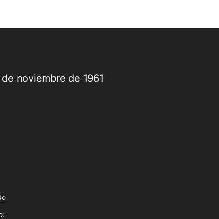
9 de noviembre de 1961
do
o: