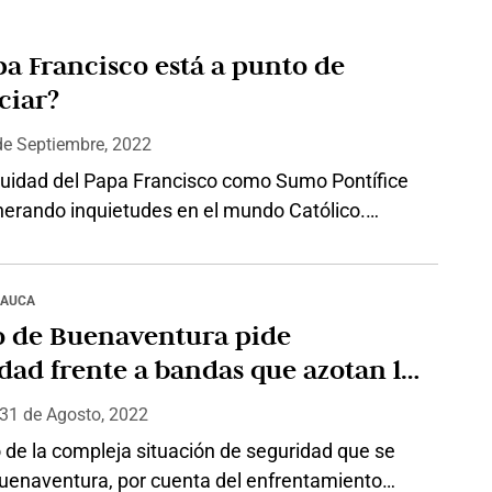
dio musical. Además, qué íbamos a imaginar que,
Navas Cadena, nacido en Piedecuesta…
pa Francisco está a punto de
ciar?
de
Septiembre, 2022
nuidad del Papa Francisco como Sumo Pontífice
nerando inquietudes en el mundo Católico.
expertos han manifestado que hay que
e para su renuncia y la elección de un nuevo
 la Iglesia Católica. Sin embargo, hay quienes
CAUCA
que el vicariato de Francisco se mantendrá por
o de Buenaventura pide
empo. Mientras tanto, los…
dad frente a bandas que azotan la
d
 31
de
Agosto, 2022
 de la compleja situación de seguridad que se
Buenaventura, por cuenta del enfrentamiento