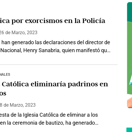
ca por exorcismos en la Policía
 26
de
Marzo, 2023
 han generado las declaraciones del director de
a Nacional, Henry Sanabria, quien manifestó que
ca de exorcismos al interior de la institución en la
tra el crimen ha sido efectiva. El
miento lo hizo el oficial en entrevista que
NALES
a la directora de la revista Semana, Vicky
a Católica eliminaría padrinos en
Según expresó…
os
 8
de
Marzo, 2023
sta de la Iglesia Católica de eliminar a los
 en la ceremonia de bautizo, ha generado
 reacciones en la comunidad. El padrinazgo es ya