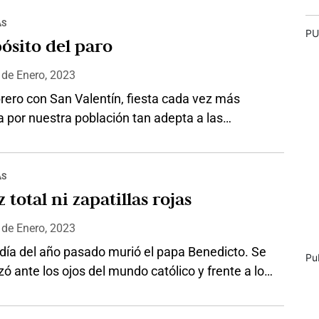
ricano en llegar a ese recinto sino el primero
ronado con el laurel eterno sin haber escrito
AS
PU
ente en idioma francés. Méritos le sobran. Sus
ósito del paro
trascendieron al más…
1
de
Enero, 2023
rero con San Valentín, fiesta cada vez más
 por nuestra población tan adepta a las
iones culturales. ¡Corazones siempre serán
dos sin importar el mes! Pero también para
nos amenaza con un nuevo paro nacional. La
AS
 me conturba, ya que tengo frescas las
 total ni zapatillas rojas
 y el desasosiego que causó el…
0
de
Enero, 2023
 día del año pasado murió el papa Benedicto. Se
Pu
zó ante los ojos del mundo católico y frente a los
ticiosos por usar zapatillas rojas, que
n con su blanquísima vestimenta y lo hicieron