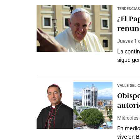
en la ra
TENDENCIAS
Gonzalo 
¿El Pa
renun
Jueves 1
La conti
sigue ge
Algunos 
preparars
rector de
VALLE DEL 
piensan 
Obisp
mucho ti
autori
ciuda
Miércoles
En medio
vive en 