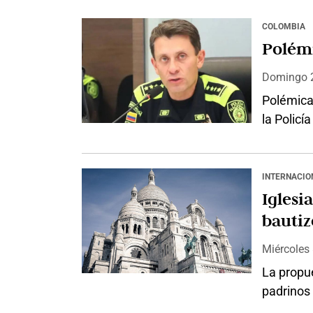
COLOMBIA
Polémi
Domingo
Polémica
la Policí
la prácti
lucha con
pronuncia
INTERNACIO
concedió 
Iglesi
Dávila. 
bautiz
Miércoles
La propue
padrinos
diversas