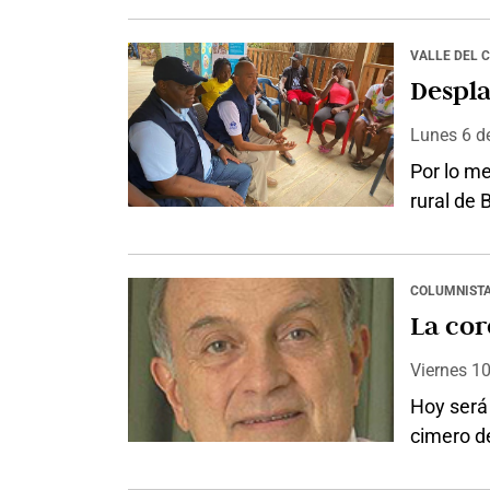
una cost
católico
VALLE DEL 
error. No
Despl
católicos
Lunes 6
d
Por lo m
rural de
distrito,
armados il
conocer l
COLUMNIST
humanita
La cor
condicio
Viernes 1
Hoy será
cimero de
Mario Var