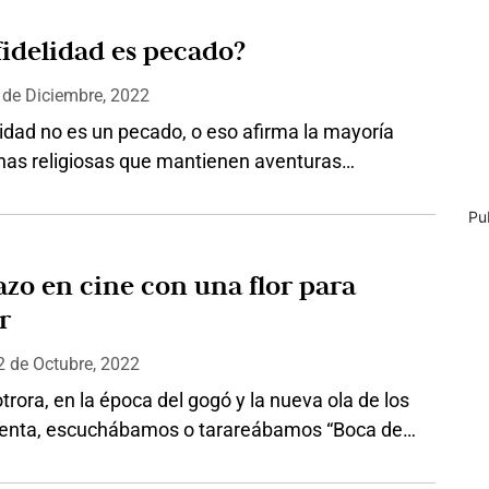
un pontífice elegante, fino y discreto. No lo
 vuelto a ver sino en unas fugaces…
fidelidad es pecado?
3
de
Diciembre, 2022
lidad no es un pecado, o eso afirma la mayoría
nas religiosas que mantienen aventuras
rimoniales en una reveladora encuesta
Pu
. En el estudio, realizado por Victoria Milan –
eb de citas para personas casadas o con pareja
an tener aventuras – se preguntó a 5307
azo en cine con una flor para
en activo lo que…
r
 2
de
Octubre, 2022
rora, en la época del gogó y la nueva ola de los
enta, escuchábamos o tarareábamos “Boca de
1965), creíamos que Oscar Golden era el autor de
ón que registró los primeros lugares de sintonía