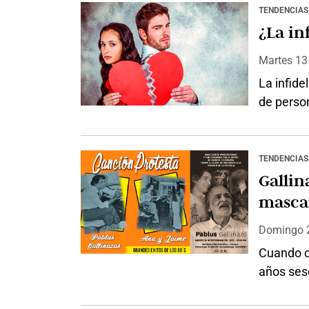
ver como 
TENDENCIAS
habíamos
¿La in
Martes 1
La infide
de perso
extramat
publicada
página w
TENDENCIAS
que busc
Gallin
usuarios 
masca
Domingo
Cuando ot
años ses
chicle” (
esa canci