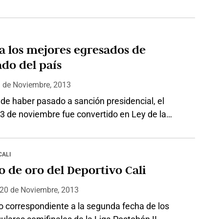
, porque mientras éstos se arriesgan de manera
 por su parte los jurados, debido a la expectativa
nión pública y el encargo del delicado
so seleccionador, también buscan que la
a los mejores egresados de
sea la más…
do del país
9
de
Noviembre, 2013
de haber pasado a sanción presidencial, el
3 de noviembre fue convertido en Ley de la
 N° 1678 el proyecto \”Por medio de la cual se
 la educación de posgrados al 0.1 % de los
profesionales graduados en las Instituciones de
CALI
 Superior públicas o privadas del país\”. Esta
o de oro del Deportivo Cali
a…
 20
de
Noviembre, 2013
o correspondiente a la segunda fecha de los