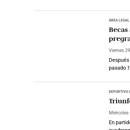
artística
valerosa;
de la opi
ÁREA LEGAL
compromi
Becas 
primera 
pregra
Viernes 2
Después 
pasado 1
República
garantiza
mejores 
DEPORTIVO 
Educación
Triunf
iniciativ
Miércoles
En partid