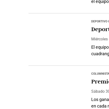
el equipo
primera m
experime
con el fa
DEPORTIVO 
tenemos n
Deport
Nacional.
Miércoles
El equipo
cuadrang
clasifica
el estadi
Marín abr
COLUMNIST
visita em
Premi
Otálvaro
Sábado 3
Los ganad
en cada 