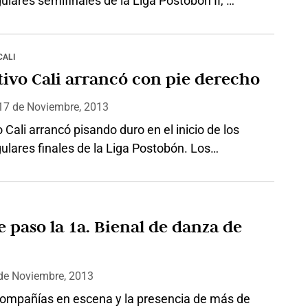
lares semifinales de la Liga Postobón II,
 Cali derrotó a Millonarios, en Bogotá, por 1-0. El
s \’azucareros\’, en el estadio El Campín, lo
los David Lizarazo, al minuto 27 del primer
CALI
os verdes, son líderes del Grupo B, con puntaje
ivo Cali arrancó con pie derecho
,…
 17
de
Noviembre, 2013
 Cali arrancó pisando duro en el inicio de los
lares finales de la Liga Postobón. Los
cos derrotaron 3-2 al Deportivo Pasto. Carlos
, Sergio Romero y Hárrison Mojica marcaron por
careros\’. Los goles nariñenses fueron obra de
Mina y Juan Sebastián Villota. Con este
e paso la 1a. Bienal de danza de
 los dirigidos por Leonel Álvarez lideran el…
de
Noviembre, 2013
ompañías en escena y la presencia de más de