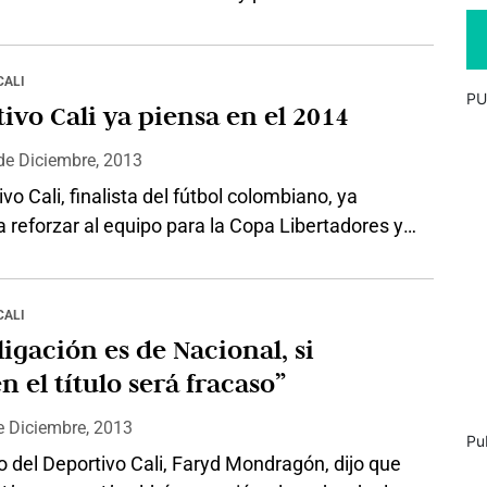
eron las primeras experiencias del grupo dirigido
tratega paisa Leonel Álvarez. Los cuatro
: Mauricio Casierra, Gustavo Bolívar, Cristian
CALI
PU
 Robin Ramírez, participaron junto al resto del
ivo Cali ya piensa en el 2014
n las prácticas del equipo…
de
Diciembre, 2013
ivo Cali, finalista del fútbol colombiano, ya
reforzar al equipo para la Copa Libertadores y
eonatos locales del próximo año. Los verdes
a revancha después de perder el título ante
Nacional. Los directivos del Cali ya cerraron las
CALI
iones del volante Cristian Marrugo y del
ligación es de Nacional, si
o Robin Ramírez, jugadores…
n el título será fracaso”
e
Diciembre, 2013
Pu
o del Deportivo Cali, Faryd Mondragón, dijo que