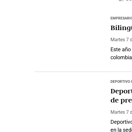
EMPRESARI
Martes 7
Este año 
colombian
Ispeak, q
del idiom
durante 
DEPORTIVO 
impulsad
Deport
Productiv
de pr
y…
Martes 7
Deportiv
en la sed