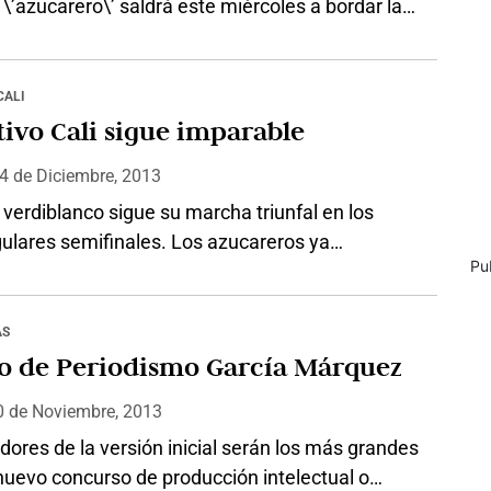
 \’azucarero\’ saldrá este miércoles a bordar la
itad de la novena estrella. Sin embargo el
ntado guardameta dijo que el equipo que parte
voritismo es Atlético Nacional. “Nosotros no
CALI
ingún tipo de presión; la obligación la tiene
ivo Cali sigue imparable
 Si ellos…
 4
de
Diciembre, 2013
 verdiblanco sigue su marcha triunfal en los
ulares semifinales. Los azucareros ya
Pu
dos a la final de la Liga Postobón, derrotaron en
o Pascual Guerrero a Millonarios por 4-2. Vladimir
ió el marcador con un golazo de tiro libre. La
AS
pató con una gran definición de Hárrison
o de Periodismo García Márquez
. Terminando el…
0
de
Noviembre, 2013
ores de la versión inicial serán los más grandes
nuevo concurso de producción intelectual o