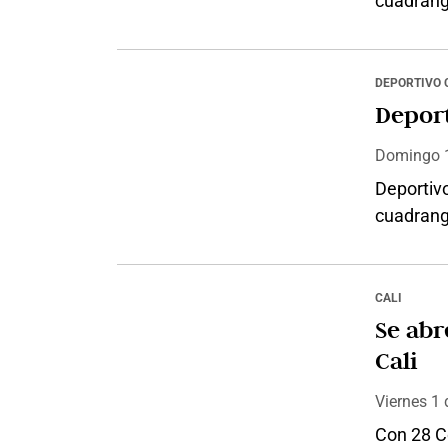
cuadrangu
Deportivo
gol de lo
marcó Car
DEPORTIVO 
tiempo. L
Deport
perfecto
Domingo
Deportivo
cuadrangu
verdiblan
Lizarazo
los \’azu
CALI
Mauricio 
Se abr
resultado
Cali
Viernes 1
Con 28 C