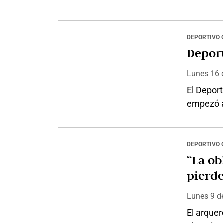
balón, fu
por el es
refuerzos
DEPORTIVO 
Marrugo y
Deport
plante, e
Lunes 16
El Deport
empezó a 
los camp
quieren l
Atlético 
DEPORTIVO 
contratac
“La ob
delanter
pierde
Lunes 9
d
El arquer