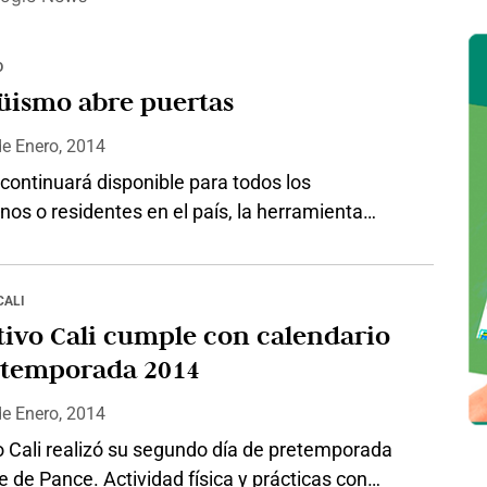
O
Bilingüismo abre puertas
de
Enero, 2014
continuará disponible para todos los
os o residentes en el país, la herramienta
ue permite de manera gratuita certificar su nivel
a inglés, como lo hicieron 24 mil personas
el 2013. El programa Ispeak, es una herramienta
CALI
a por el Programa de Transformación
ivo Cali cumple con calendario
a –PTP- del Ministerio de Comercio, Industria
etemporada 2014
de
Enero, 2014
o Cali realizó su segundo día de pretemporada
e de Pance. Actividad física y prácticas con