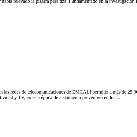
or había relevado la pizarra para tiza. Fundamentado en la investigació
o en las redes de telecomunicaciones de EMCALI permitió a más de 25.00
ctividad y TV, en esta época de aislamiento preventivo en los…