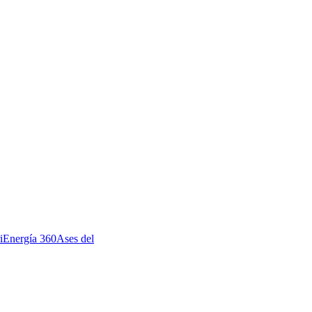
i
Energía 360
Ases del