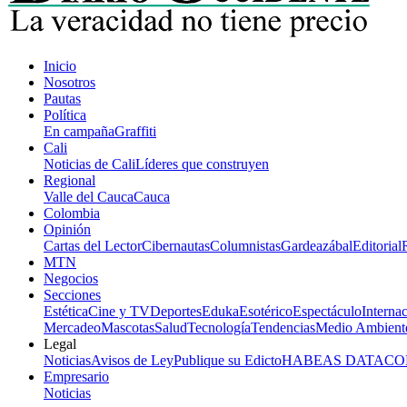
Inicio
Nosotros
Pautas
Política
En campaña
Graffiti
Cali
Noticias de Cali
Líderes que construyen
Regional
Valle del Cauca
Cauca
Colombia
Opinión
Cartas del Lector
Cibernautas
Columnistas
Gardeazábal
Editorial
MTN
Negocios
Secciones
Estética
Cine y TV
Deportes
Eduka
Esotérico
Espectáculo
Interna
Mercadeo
Mascotas
Salud
Tecnología
Tendencias
Medio Ambient
Legal
Noticias
Avisos de Ley
Publique su Edicto
HABEAS DATA
CO
Empresario
Noticias