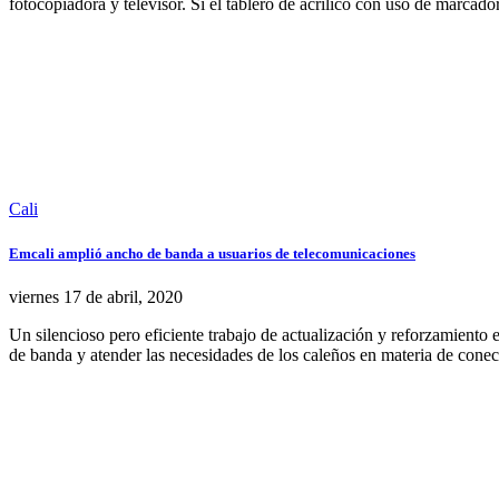
fotocopiadora y televisor. Si el tablero de acrílico con uso de marcad
Cali
Emcali amplió ancho de banda a usuarios de telecomunicaciones
viernes 17
de
abril, 2020
Un silencioso pero eficiente trabajo de actualización y reforzamient
de banda y atender las necesidades de los caleños en materia de cone