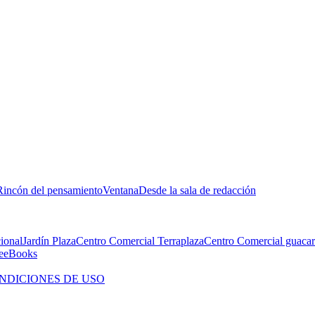
Rincón del pensamiento
Ventana
Desde la sala de redacción
cional
Jardín Plaza
Centro Comercial Terraplaza
Centro Comercial guacar
e
eBooks
NDICIONES DE USO