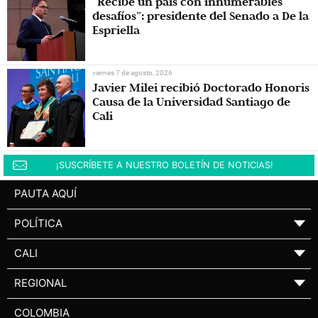
“Recibe un país con innumerables
desafíos”: presidente del Senado a De la
Espriella
viernes 7 de agosto, 2026
Javier Milei recibió Doctorado Honoris
Causa de la Universidad Santiago de
Cali
¡SUSCRÍBETE A NUESTRO BOLETÍN DE NOTICIAS!
PAUTA AQUÍ
POLÍTICA
▼
CALI
▼
REGIONAL
▼
COLOMBIA