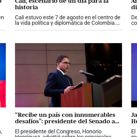
o
Cali, escenario de un día para la
A
historia
d
q
en
Cali estuvo este 7 de agosto en el centro de
De
Es
la vida política y diplomática de Colombia.
co
La posesión de Abelardo de la Espriella
Co
mo
como presidente de la República, la primera
at
realizada fuera de Bogotá,...
ma
ma
“Recibe un país con innumerables
J
desafíos”: presidente del Senado a
H
De la Espriella
Sa
,
El presidente del Congreso, Honorio
El
Henríquez, advirtió sobre los principales
re