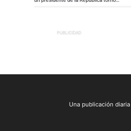
posesión de su cargo en Cali. Abelardo de
Espriella asumió este 7 de agosto la jefat
del Estado en una jornada que...
PUBLICIDAD
Una publicación diari