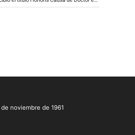
ministración otorgado por la Universidad
ntiago de Cali, USC, durante su visita a la
pital vallecaucana para...
9 de noviembre de 1961