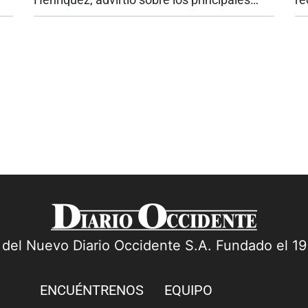
 la
desafíos que, a su juicio, deberá enfrentar el
Ad
ura
gobierno de Abelardo de la Espriella,
Sa
durante el discurso que pronunció...
ca
a del Nuevo Diario Occidente S.A. Fundado el 1
ENCUÉNTRENOS
EQUIPO