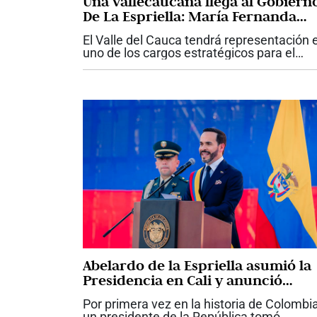
Una vallecaucana llega al Gobiern
De La Espriella: María Fernanda
Santa, nueva viceministra de
El Valle del Cauca tendrá representación 
Infraestructura
uno de los cargos estratégicos para el
desarrollo de las grandes obras del país.
María Fernanda Santa fue designada co
nueva viceministra de...
Abelardo de la Espriella asumió la
Presidencia en Cali y anunció
ofensiva contra el crimen y la
Por primera vez en la historia de Colombia
corrupción
un presidente de la República tomó