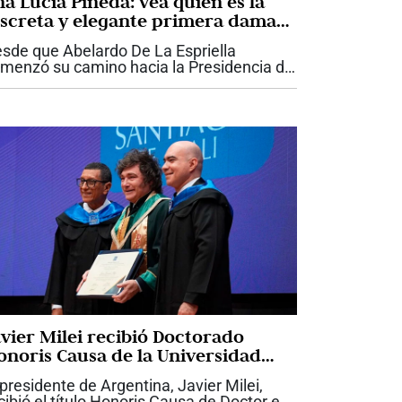
na Lucía Pineda: vea quién es la
iscreta y elegante primera dama
ue acompaña a Abelardo De La
sde que Abelardo De La Espriella
priella
menzó su camino hacia la Presidencia de
lombia, Ana Lucía Pineda ha llamado la
ención por una característica que ha
ntenido incluso en los momentos de
yor...
avier Milei recibió Doctorado
onoris Causa de la Universidad
ntiago de Cali
 presidente de Argentina, Javier Milei,
cibió el título Honoris Causa de Doctor en