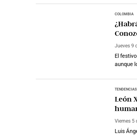
de caer 
Comenzó 
COLOMBIA
triunfado
¿Habrá
que no…
Conozc
se cel
Jueves 9
El festiv
aunque l
fecha de
correspon
lunes 13 
TENDENCIAS
establec
León X
humanidad en tiemp
Artific
Viernes 5
Luis Áng