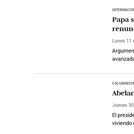
de la Cap
apareció
INTERNACIO
votación
Papa 
renun
Lunes 11
Argument
avanzada
hacia la
pontifica
años de 
COLUMNIST
convocado
Abelar
causas d
Jueves 3
El presid
viviendo 
el vierne