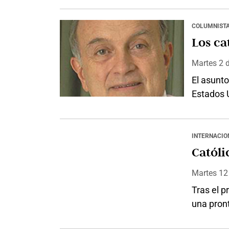
y recorda
despiadad
COLUMNIST
manos de
Los ca
Lamentab
Martes 2
El asunto
Estados U
Cuando Tr
gala de 
ultramon
INTERNACIO
sus cree
Catól
derechis
Martes 1
Tras el p
una pront
posibili