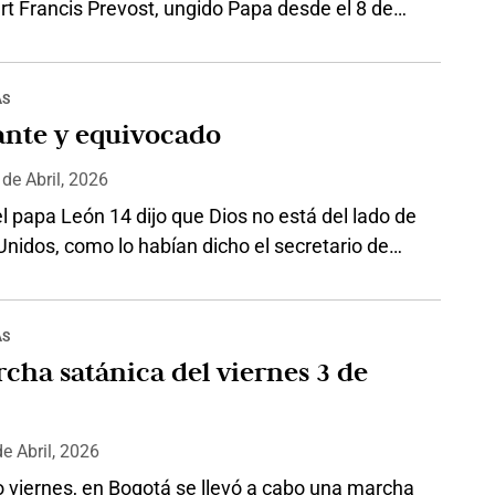
rt Francis Prevost, ungido Papa desde el 8 de
2025, publicó el pasado 15 de mayo de 2026 la
íclica “Magnifica Humanitas”, cuyo principal
es la custodia de la persona humana en el
AS
 la Inteligencia Artificial. La encíclica que
ante y equivocado
…
4
de
Abril, 2026
 papa León 14 dijo que Dios no está del lado de
nidos, como lo habían dicho el secretario de
el propio Trump, fue muy severo: “Dios no
ingún conflicto. Quien sea discípulo de Cristo, el
de la paz, nunca está del lado de aquellos que
AS
 empuñaron…
cha satánica del viernes 3 de
de
Abril, 2026
o viernes, en Bogotá se llevó a cabo una marcha