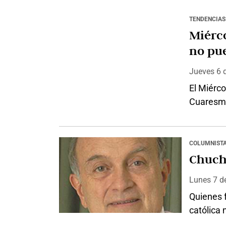
TENDENCIAS
Miérco
no pue
Jueves 6
El Miérc
Cuaresma,
fieles ca
una de l
litúrgico
COLUMNIST
penitenc
Chuch
Miércole
Lunes 7
d
Quienes 
católica 
misma fo