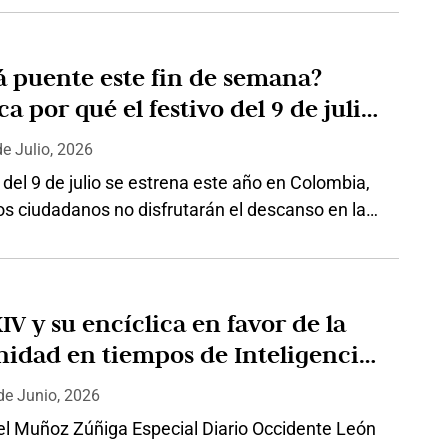
por tercera vez antes de su cacareada posesión.
unas horas después de ser reconocido como
r por el Consejo Nacional Electoral cuando dijo
 puente este fin de semana?
a por qué el festivo del 9 de julio
ebra el lunes 13 de julio
de
Julio, 2026
o del 9 de julio se estrena este año en Colombia,
os ciudadanos no disfrutarán el descanso en la
 la conmemoración. Si bien la celebración
de a un jueves, el día no laborable se trasladó al
de julio por aplicación de la Ley Emiliani, que
e el cambio de…
IV y su encíclica en favor de la
os de Inteligencia
ial
de
Junio, 2026
el Muñoz Zúñiga Especial Diario Occidente León