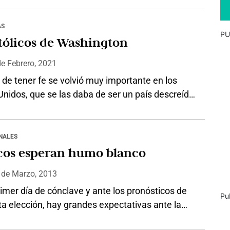
ron con horror los asesinatos y los martirios
os de los padres fundadores de la Iglesia a
AS
PU
 los emperadores romanos y sus secuaces.
tólicos de Washington
lemente la cruel…
de
Febrero, 2021
 de tener fe se volvió muy importante en los
nidos, que se las daba de ser un país descreído.
ump llegó al poder, los republicanos hicieron
hacer campaña entre las iglesias y muchísimos
tanos de los estado campesinos hicieron valer
NALES
ncias y su defensa de los elementos
icos esperan humo blanco
tas…
2
de
Marzo, 2013
rimer día de cónclave y ante los pronósticos de
Pu
a elección, hay grandes expectativas ante la
dad de que hoy salga humo blanco de la chimenea