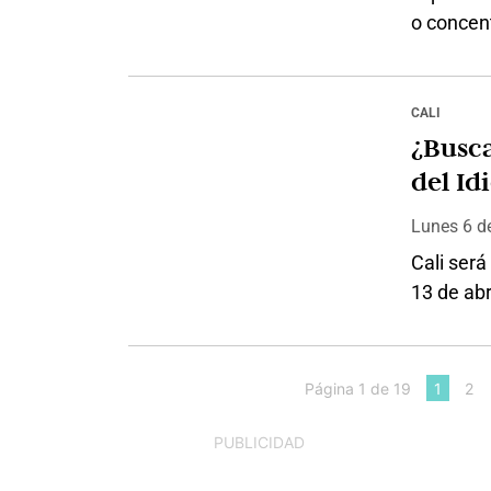
o concen
satánica.
no del sa
o culto”
CALI
no creer 
¿Busca
del Id
entrev
Lunes 6
d
Cali será
13 de abr
reunirá a
Rosalba S
previa, o
Página 1 de 19
1
2
del lengu
activida
PUBLICIDAD