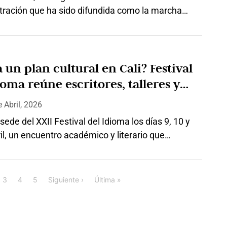
tración que ha sido difundida como la marcha
 No entro en discusiones sobre la legitimidad o
tanismo, al fin de cuentas en materia de “religión
 como en otras materias, cada uno puede creer o
en lo…
 un plan cultural en Cali? Festival
ioma reúne escritores, talleres y
istas
e
Abril, 2026
 sede del XXII Festival del Idioma los días 9, 10 y
il, un encuentro académico y literario que
 estudiantes y visitantes en el Colegio Católico
antander. El evento, que requiere inscripción
frecerá una programación centrada en el análisis
3
4
5
Siguiente ›
Última »
aje, la literatura y la comunicación, con
des…