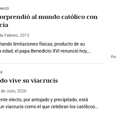
illa Sixtina. A las 7:42 de la noche, hora italiana,
 humo negro anunciando que en la primera
NALES
 de los 115 cardenales electores…
sorprendió al mundo católico con
cia
de
Febrero, 2013
ando limitaciones físicas, producto de su
 edad, el papa Benedicto XVI renunció hoy,
Pu
s 6:00 de la mañana (hora colombiana) a su
do. Lea la carta de renuncia del Pontífice, de 85
edad: \”Queridísimos hermanos, Os he
AS
 a este Consistorio, no sólo para las tres
do vive su viacrucis
e canonización, sino también…
0
de
Julio, 2026
ente electo, por antojado y precipitado, está
un viacrucis como el que celebran los católicos
s santo y, aunque suene paradójico, está a punto