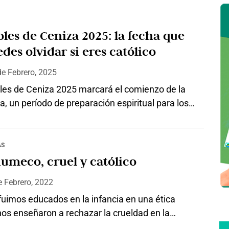
les de Ceniza 2025: la fecha que
des olvidar si eres católico
de
Febrero, 2025
oles de Ceniza 2025 marcará el comienzo de la
 un período de preparación espiritual para los
tólicos antes de la Semana Santa. Esta fecha es
as más importantes dentro del calendario
, ya que representa un tiempo de reflexión y
AS
ia. Fecha del Miércoles de Ceniza 2025 El
umeco, cruel y católico
s de…
e
Febrero, 2022
fuimos educados en la infancia en una ética
nos enseñaron a rechazar la crueldad en la
rma en que los primeros cristianos condenaron