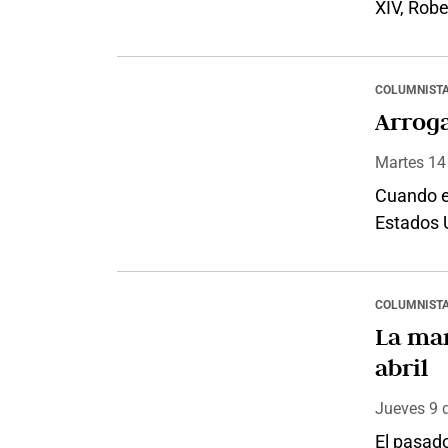
XIV, Robe
mayo de 
Carta Enc
objetivo 
COLUMNIST
tiempo de
Arrog
prosigue
Martes 1
Cuando el
Estados U
guerra y 
bendice n
príncipe 
COLUMNIST
una vez
La mar
abril
Jueves 9
El pasad